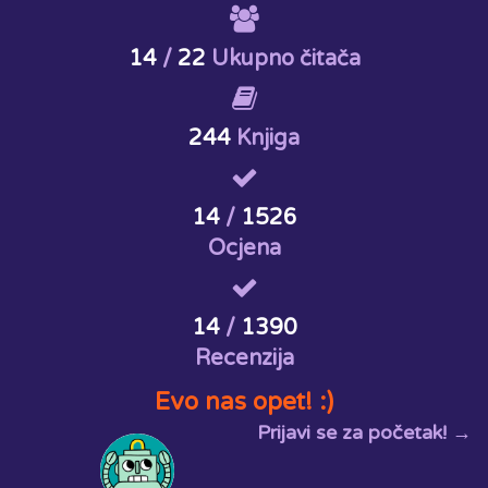
14
/
22
Ukupno čitača
244
Knjiga
14
/
1526
Ocjena
14
/
1390
Recenzija
Evo nas opet! :)
Prijavi se za početak! →