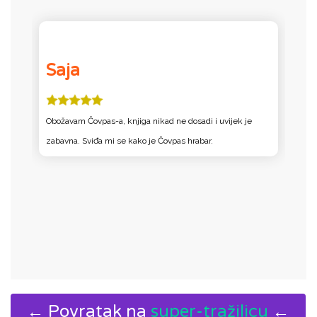
Saja
Obožavam Čovpas-a, knjiga nikad ne dosadi i uvijek je
S
zabavna. Sviđa mi se kako je Čovpas hrabar.
bi
p
s
s
← Povratak na
super-tražilicu
←