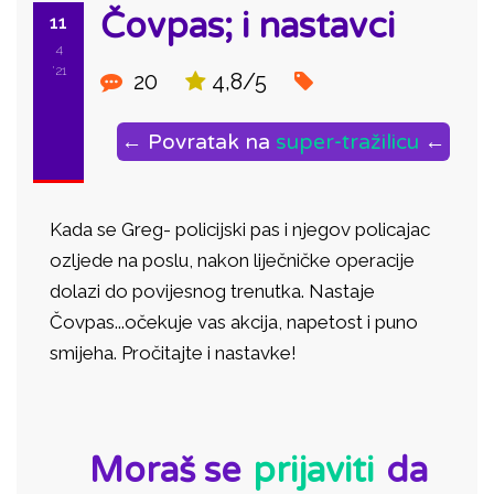
Čovpas; i nastavci
11
4
'21
20
4,8/5
← Povratak na
super-tražilicu
←
Kada se Greg- policijski pas i njegov policajac
ozljede na poslu, nakon liječničke operacije
dolazi do povijesnog trenutka. Nastaje
Čovpas...očekuje vas akcija, napetost i puno
smijeha. Pročitajte i nastavke!
ID:
Moraš se
prijaviti
da