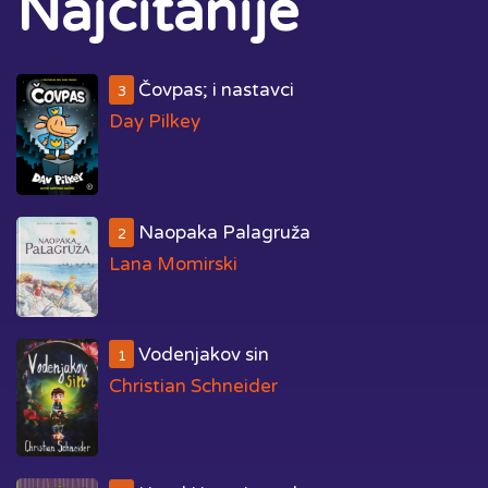
Najčitanije
Čovpas; i nastavci
3
Day Pilkey
Naopaka Palagruža
2
Lana Momirski
Vodenjakov sin
1
Christian Schneider