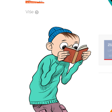
Više
21
LI
'22