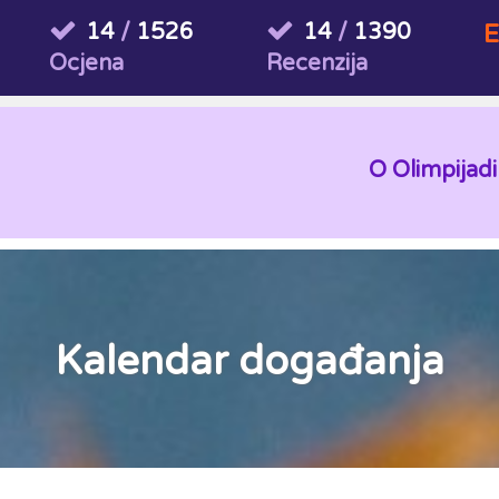
14
/
1526
14
/
1390
E
Ocjena
Recenzija
O Olimpijadi
Kalendar događanja