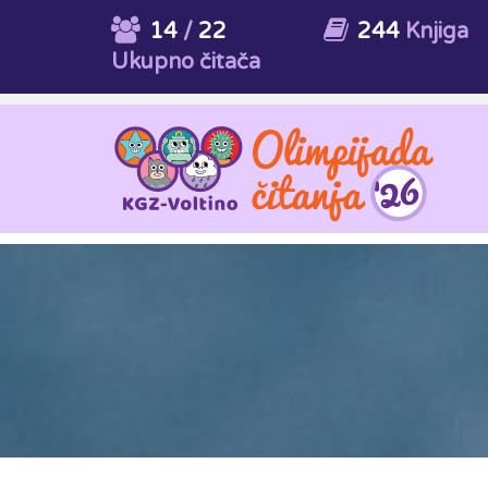
14
/
22
244
Knjiga
Ukupno čitača