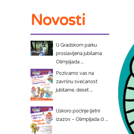
Novosti
U Gradskom parku
proslavljena jubilarna
Olimpijada ...
Pozivamo vas na
završnu svečanost
jubilarne, deset ...
Uskoro počinje ljetni
izazov – Olimpijada či ...