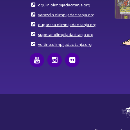
ogulin.olimpijadacitanja.org
varazdin.olimpijadacitanja.org
dugaresa.olimpijadacitanja.org
supetar.olimpijadacitanja.org
voltino.olimpijadacitanja.org