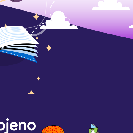
ojeno