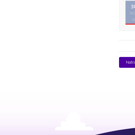
3
KO
'2
Natr