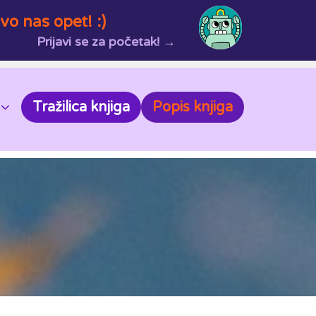
vo nas opet! :)
Prijavi se za početak! →
Tražilica knjiga
Popis knjiga