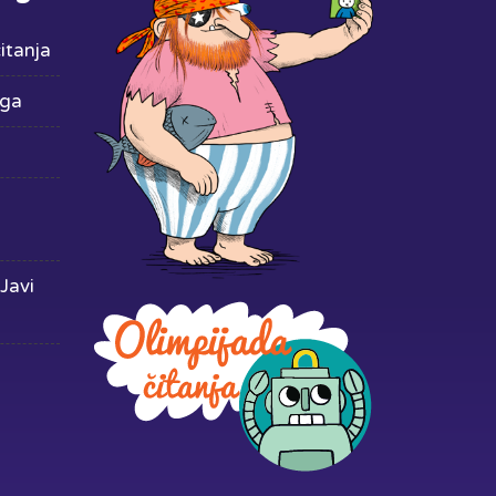
itanja
iga
Javi