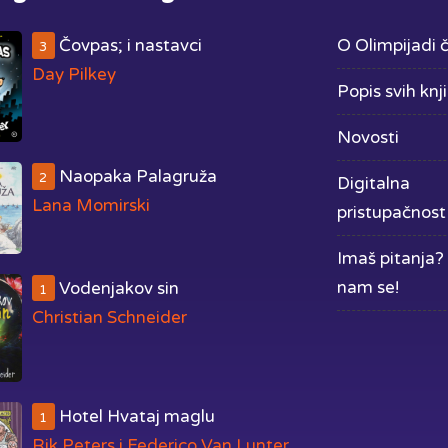
Čovpas; i nastavci
O Olimpijadi č
3
Day Pilkey
Popis svih knj
Novosti
Naopaka Palagruža
2
Digitalna
Lana Momirski
pristupačnost
Imaš pitanja? 
nam se!
Vodenjakov sin
1
Christian Schneider
Hotel Hvataj maglu
1
Rik Peters i Federico Van Lunter