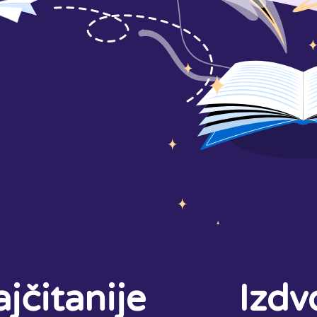
jčitanije
Izdv