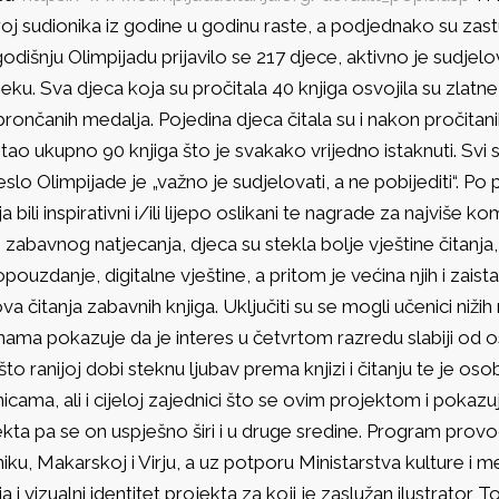
oj sudionika iz godine u godinu raste, a podjednako su zastu
dišnju Olimpijadu prijavilo se 217 djece, aktivno je sudjelova
eku. Sva djeca koja su pročitala 40 knjiga osvojila su zlatne m
brončanih medalja. Pojedina djeca čitala su i nakon pročita
tao ukupno 90 knjiga što je svakako vrijedno istaknuti. Svi s
eslo Olimpijade je „važno je sudjelovati, a ne pobijediti“. Po 
ja bili inspirativni i/ili lijepo oslikani te nagrade za najviše 
zabavnog natjecanja, djeca su stekla bolje vještine čitanja, 
ouzdanje, digitalne vještine, a pritom je većina njih i zaista u
va čitanja zabavnih knjiga. Uključiti su se mogli učenici niž
ama pokazuje da je interes u četvrtom razredu slabiji od os
što ranijoj dobi steknu ljubav prema knjizi i čitanju te je osob
nicama, ali i cijeloj zajednici što se ovim projektom i pokaz
kta pa se on uspješno širi i u druge sredine. Program provo
iku, Makarskoj i Virju, a uz potporu Ministarstva kulture i 
ja i vizualni identitet projekta za koji je zaslužan ilustrator 