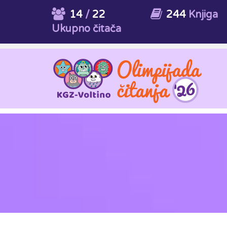
14
/
22
244
Knjiga
Ukupno čitača