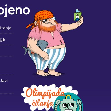
ojeno
itanja
iga
Javi