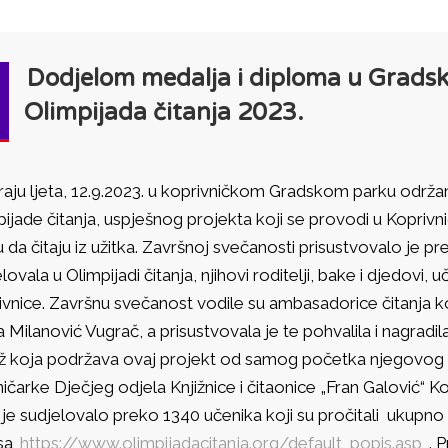
Dodjelom medalja i diploma u Gradsk
Olimpijada čitanja 2023.
raju ljeta, 12.9.2023. u koprivničkom Gradskom parku održa
ijade čitanja, uspješnog projekta koji se provodi u Kopriv
 da čitaju iz užitka. Završnoj svečanosti prisustvovalo je p
lovala u Olimpijadi čitanja, njihovi roditelji, bake i djedovi, uč
vnice. Završnu svečanost vodile su ambasadorice čitanja kop
 Milanović Vugrač, a prisustvovala je te pohvalila i nagrad
iž koja podržava ovaj projekt od samog početka njegovog pr
ničarke Dječjeg odjela Knjižnice i čitaonice „Fran Galović“ 
je sudjelovalo preko 1340 učenika koji su pročitali ukupno
sa
https://www.olimpijadacitanja.org/default_popis.asp
. 