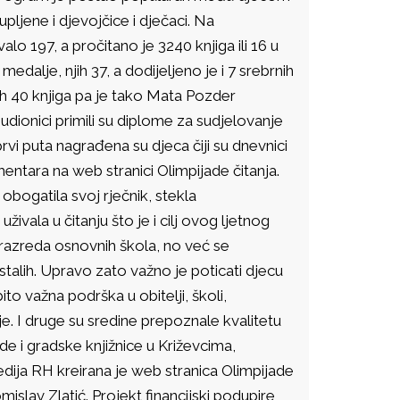
pljene i djevojčice i dječaci. Na
lo 197, a pročitano je 3240 knjiga ili 16 u
edalje, njih 37, a dodijeljeno je i 7 srebrnih
nih 40 knjiga pa je tako Mata Pozder
udionici primili su diplome za sudjelovanje
prvi puta nagrađena su djeca čiji su dnevnici
komentara na web stranici Olimpijade čitanja.
obogatila svoj rječnik, stekla
živala u čitanju što je i cilj ovog ljetnog
ih razreda osnovnih škola, no već se
talih. Upravo zato važno je poticati djecu
ito važna podrška u obitelji, školi,
uje. I druge su sredine prepoznale kvalitetu
de i gradske knjižnice u Križevcima,
medija RH kreirana je web stranica Olimpijade
Tomislav Zlatić. Projekt financijski podupire