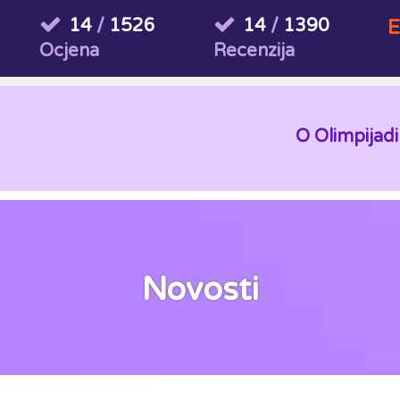
14
/
1526
14
/
1390
E
Ocjena
Recenzija
O Olimpijadi
Novosti