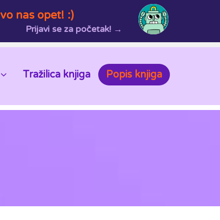
vo nas opet! :)
Prijavi se za početak! →
Tražilica knjiga
Popis knjiga