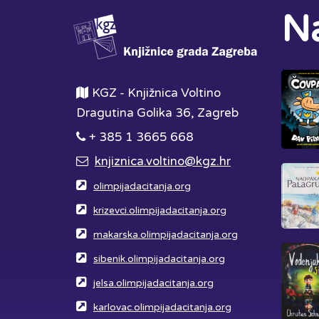
Na
KGZ - Knjižnica Voltino
Dragutina Golika 36, Zagreb
+ 385 1 3665 668
knjiznica.voltino@kgz.hr
olimpijadacitanja.org
krizevci.olimpijadacitanja.org
makarska.olimpijadacitanja.org
sibenik.olimpijadacitanja.org
jelsa.olimpijadacitanja.org
karlovac.olimpijadacitanja.org