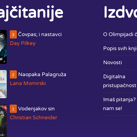
jčitanije
Izdv
Čovpas; i nastavci
O Olimpijadi č
3
Day Pilkey
Popis svih knj
Novosti
Naopaka Palagruža
2
Digitalna
Lana Momirski
pristupačnost
Imaš pitanja? 
nam se!
Vodenjakov sin
1
Christian Schneider