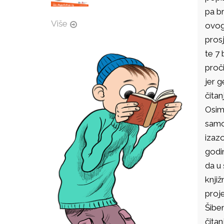
pa br
Više
ovogo
prosj
te 7 
proči
jer g
čitan
Osim 
samop
izazo
godin
da u 
knjiž
proje
Šiben
čitan