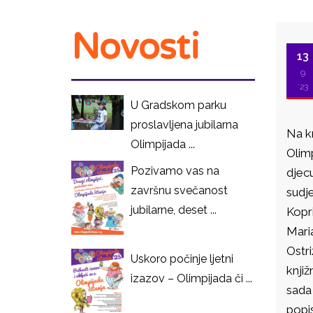
Novosti
13
9
'23
U Gradskom parku
proslavljena jubilarna
Na k
Olimpijada ...
Olimp
Pozivamo vas na
djecu
završnu svečanost
sudje
jubilarne, deset ...
Kopri
Maria
Ostr
Uskoro počinje ljetni
knjiž
izazov – Olimpijada či ...
sada 
popi