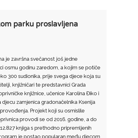
om parku proslavljena
na je završna svečanost još jedne
nici osmu godinu zaredom, a kojim se potiče
reko 300 sudionika, prije svega djece koja su
itelji, knjižničari te predstavnici Grada
rivničke knjižnice, učenice Karolina Điko i
ila djecu zamjenica gradonačelnika Ksenija
ovođenja. Projekt koji su osmislile
Koprivnica provodi se od 2016. godine, a do
 12.827 knjiga s prethodno pripremljenih
Program je postao popularan među djecom