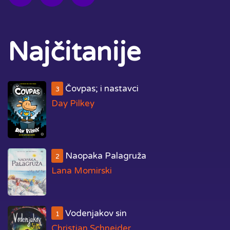
Najčitanije
Čovpas; i nastavci
3
Day Pilkey
Naopaka Palagruža
2
Lana Momirski
Vodenjakov sin
1
Christian Schneider