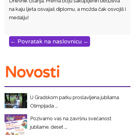
Dnevnik čitanja. Prema boju sakupljenih bedževa
na kaju ljeta osvajaš diplomu, a možda čak osvojiš i
medalju!
← Povratak na naslovnicu ←
Novosti
U Gradskom parku proslavljena jubilarna
Olimpijada ...
Pozivamo vas na završnu svečanost
jubilarne, deset ...