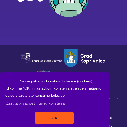
Na ovoj stranici koristimo kolačiće (cookies).
Klikom na "OK" i nastavkom korištenja stranice smatramo
da se slažete što koristimo kolačiće.
Financirano sredstvima Ministarstva kulture i medija Republike Hrvatske, Grada
Zaštita privatnosti i uvjeti korištenja
Koprivnice i Knjižnice i čitaonice "Fran Galović" Koprivnica.
Copyright ©2026. Knjižnica i čitaonica "Fran Galović"
OK
Koprivnica, All Rights Reserved |
Izrada:
Pikant