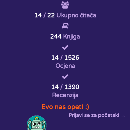
14
/
22
Ukupno čitača
244
Knjiga
14
/
1526
Ocjena
14
/
1390
Recenzija
Evo nas opet! :)
Prijavi se za početak! →