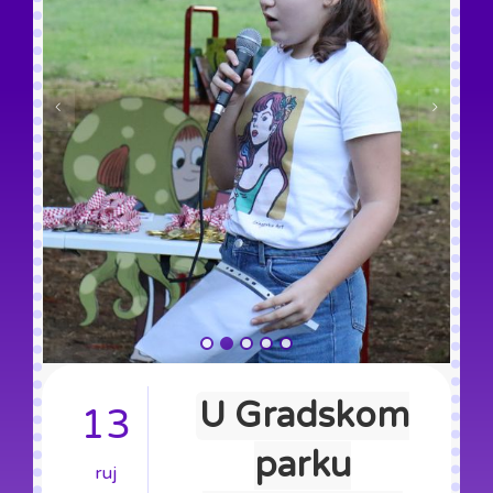
U Gradskom
13
parku
ruj