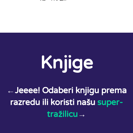
Knjige
←Jeeee! Odaberi knjigu prema
razredu ili koristi našu
super-
tražilicu
→