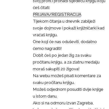
svoj profil i pronađi sljedeću knjigu koju
ćeš čitati:
PRIJAVA/REGISTRACIJA
Tijekom čitanja u dnevnik zabilježi
svoje dojmove i pokaži knjižničarki kad
vraćaš knjigu.
One koji će nas oduševiti, dodatno
ćemo nagraditi!
Dobit ćeš po jedan žig za svaku
pročitanu knjigu, a za zlatnu medalju
moraš sakupiti 20 žigova!
Na webu možeš pisati komentare za
svaku pročitanu knjigu.
Možeš odjednom posuditi dvije knjige
u istom danu.
Ako si na odmoru izvan Zagreba,