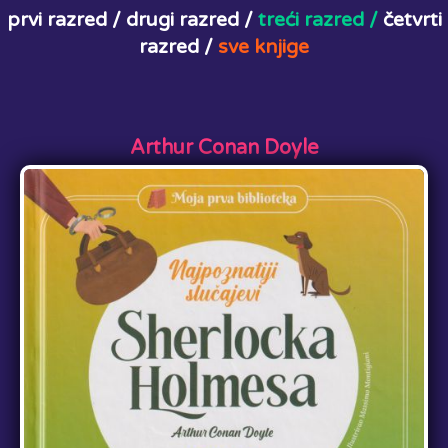
prvi razred /
drugi razred /
treći razred /
četvrti
razred /
sve knjige
Arthur Conan Doyle