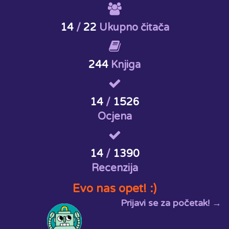
14
/
22
Ukupno čitača
244
Knjiga
14
/
1526
Ocjena
14
/
1390
Recenzija
Evo nas opet! :)
Prijavi se za početak! →