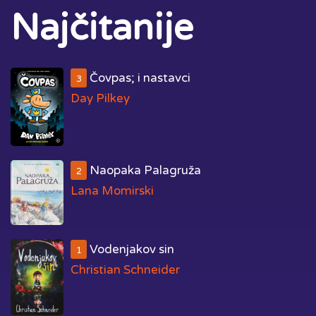
Najčitanije
Čovpas; i nastavci
3
Day Pilkey
Naopaka Palagruža
2
Lana Momirski
Vodenjakov sin
1
Christian Schneider