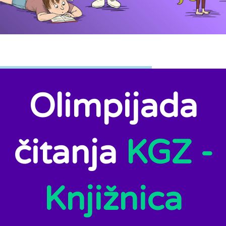
Olimpijada
čitanja
KGZ -
Knjižnica