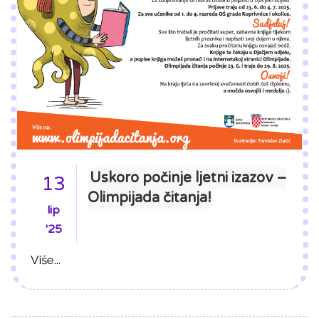
Uskoro počinje ljetni izazov –
13
Olimpijada čitanja!
lip
'25
Više...