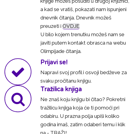
knjige možeš posuditi u drugoj knjižnici,
a kad se vratiš, pokazati nam ispunjeni
dnevnik čitanja. Dnevnik možeš
preuzeti i
OVDJE
U bilo kojem trenutku možeš nam se
javiti putem kontakt obrasca na webu
Olimpijade čitanja.
Prijavi se!
Napravi svoj profil i osvoji bedževe za
svaku pročitanu knjigu.
Tražilica knjiga
Ne znaš koju knjigu bi čitao? Pokretni
tražilicu knjiga koja će ti pomoći pri
odabiru. U prazna polja upiši koliko
godina imaš, zatim odaberi temu i klik
na - TRAŽI!