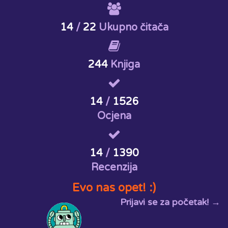
14
/
22
Ukupno čitača
244
Knjiga
14
/
1526
Ocjena
14
/
1390
Recenzija
Evo nas opet! :)
Prijavi se za početak! →